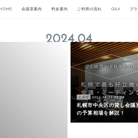
HOME
会議室案内
料金案内
ご利用の流れ
Q&A
プラ
2024
.
04
2024.04.11 05:08
会議室
札幌市中央区の貸し会議
の予算相場を解説！