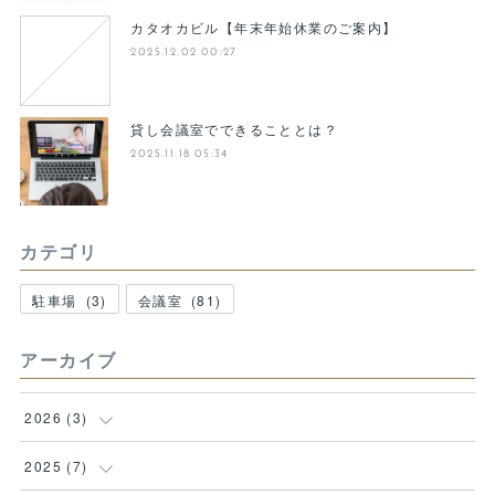
カタオカビル【年末年始休業のご案内】
2025.12.02 00:27
貸し会議室でできることとは？
2025.11.18 05:34
カテゴリ
駐車場
(
3
)
会議室
(
81
)
アーカイブ
2026
(
3
)
(
1
)
2025
(
7
)